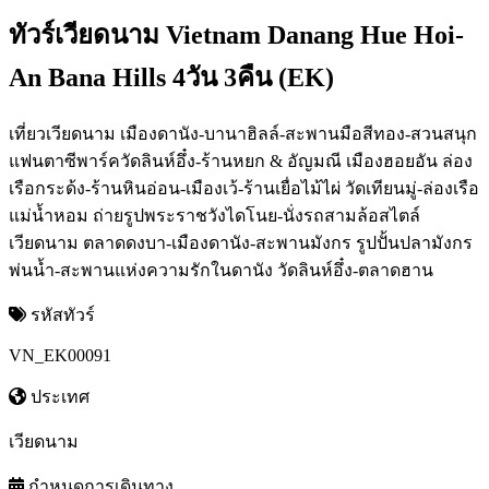
ทัวร์เวียดนาม Vietnam Danang Hue Hoi-
An Bana Hills 4วัน 3คืน (EK)
เที่ยวเวียดนาม เมืองดานัง-บานาฮิลล์-สะพานมือสีทอง-สวนสนุก
แฟนตาซีพาร์ควัดลินห์อึ๋ง-ร้านหยก & อัญมณี เมืองฮอยอัน ล่อง
เรือกระด้ง-ร้านหินอ่อน-เมืองเว้-ร้านเยื่อไม้ไผ่ วัดเทียนมู่-ล่องเรือ
แม่น้ำหอม ถ่ายรูปพระราชวังไดโนย-นั่งรถสามล้อสไตล์
เวียดนาม ตลาดดงบา-เมืองดานัง-สะพานมังกร รูปปั้นปลามังกร
พ่นน้ำ-สะพานแห่งความรักในดานัง วัดลินห์อึ๋ง-ตลาดฮาน
รหัสทัวร์
VN_EK00091
ประเทศ
เวียดนาม
กำหนดการเดินทาง